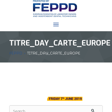
Toggle
navigation
TITRE_DAY_CARTE_EUROPE
FEPPD
TITRE_DAY_CARTE_EUROPE
>