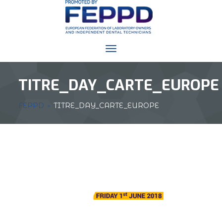
Toggle
navigation
TITRE_DAY_CARTE_EUROPE
FEPPD
TITRE_DAY_CARTE_EUROPE
>